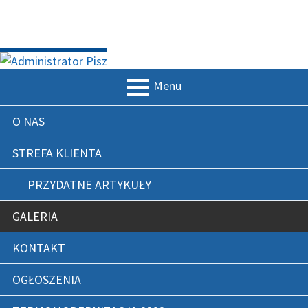
Przeskocz
ADMINISTRATOR PISZ
do
treści
Menu
MENU
O NAS
GŁÓWNE
STREFA KLIENTA
PRZYDATNE ARTYKUŁY
GALERIA
KONTAKT
OGŁOSZENIA