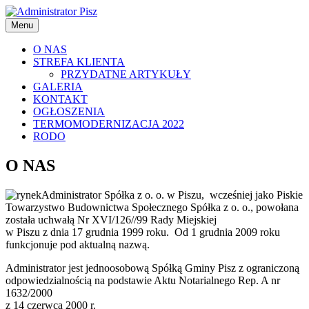
Przeskocz
Administrator Pisz
do
Menu
treści
Menu
O NAS
STREFA KLIENTA
główne
PRZYDATNE ARTYKUŁY
GALERIA
KONTAKT
OGŁOSZENIA
TERMOMODERNIZACJA 2022
RODO
O NAS
Administrator Spółka z o. o. w Piszu, wcześniej jako Piskie
Towarzystwo Budownictwa Społecznego Spółka z o. o., powołana
została uchwałą Nr XVI/126//99 Rady Miejskiej
w Piszu z dnia 17 grudnia 1999 roku. Od 1 grudnia 2009 roku
funkcjonuje pod aktualną nazwą.
Administrator jest jednoosobową Spółką Gminy Pisz z ograniczoną
odpowiedzialnością na podstawie Aktu Notarialnego Rep. A nr
1632/2000
z 14 czerwca 2000 r.